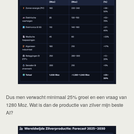
Dus men verwacht minimaal 25% groei en een vraag van
1280 Moz. Wat is dan de productie van zilver mijn beste
AI?