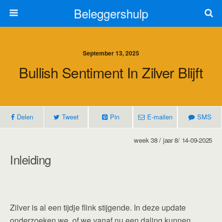
Beleggershulp
September 13, 2025
Bullish Sentiment In Zilver Blijft
Delen
Tweet
Pin
E-mailen
SMS
week 38 / jaar 8/ 14-09-2025
Inleiding
Zilver is al een tijdje flink stijgende. In deze update
onderzoeken we, of we vanaf nu een daling kunnen