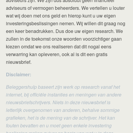
adviseurs zijn. We zijn dus absoluut geen financieel
adviseurs of vermogen beheerders. We vertellen u louter
wat wij doen met ons geld en hierop kunt u uw eigen
investeringsbeslissingen nemen. Wij willen dit graag nog
een keer benadrukken. Dus doe uw eigen research. We
zullen in de toekomst onze woorden voorzichtiger gaan
kiezen omdat we ons realiseren dat dit nogal eens
verwarring kan opleveren, ook al is dit een gratis
nieuwsbrief.
Disclaimer:
Beleggershulp baseert zijn werk op research vanaf het
internet, bij officiële instanties en meningen van andere
nieuwsbriefschrijvers. Niets in deze nieuwsbrief is
letterlijk overgenomen van anderen, behalve sommige
grafieken, het is de mening van de schrijver. Het kan
fouten bevatten en u moet geen enkele investering