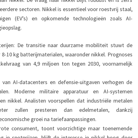
rdere sectoren. Nikkel is essentieel voor roestvrij staal,
rtuigen (EV’s) en opkomende technologieën zoals AI-
gieopslag.
terijen: De transitie naar duurzame mobiliteit stuwt de
r 8-10 kg batterijmaterialen, waaronder nikkel. Prognoses
kkelvraag van 4,9 miljoen ton tegen 2030, voornamelijk
w van AI-datacenters en defensie-uitgaven verhogen de
alen. Moderne militaire apparatuur en AI-systemen
 nikkel. Analisten voorspellen dat industriële metalen
ter zullen presteren dan edelmetalen, dankzij
 economische groei na tariefaanpassingen.
 grote consument, toont voorzichtige maar toenemende
 in spotprijzen, blijft de interesse in nikkel hoog door