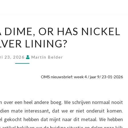
A
A DIME, OR HAS NICKEL
NICKEL
LVER LINING?
OR
A
DIME,
ri 23, 2026
Martin Belder
OR
HAS
OMS nieuwsbrief: week 4 / jaar 9/ 23-01-2026
NICKEL
A
SILVER
 over een heel andere boeg. We schrijven normaal nooit
LINING?
 dien mate interessant, dat we er niet onderuit komen.
 gekocht hebben dat mijnt naar dit metaal. We hebben
t artikel bekijken we de huidige situatie en delen onze kijk