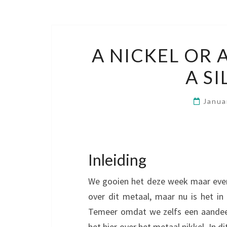
A NICKEL OR 
A SI
Janua
Inleiding
We gooien het deze week maar even
over dit metaal, maar nu is het in
Temeer omdat we zelfs een aandeel
het hier over het metaal nikkel. In di