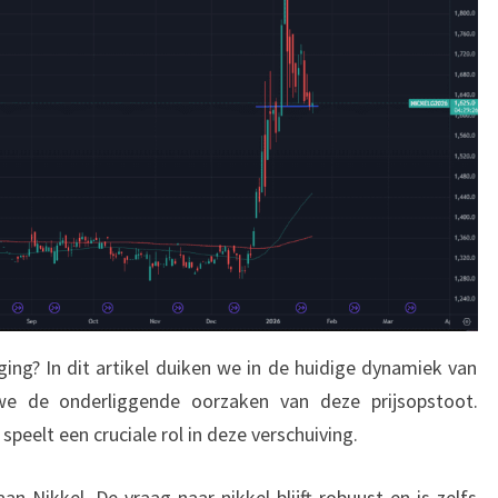
jging? In dit artikel duiken we in de huidige dynamiek van
we de onderliggende oorzaken van deze prijsopstoot.
peelt een cruciale rol in deze verschuiving.
n Nikkel. De vraag naar nikkel blijft robuust en is zelfs