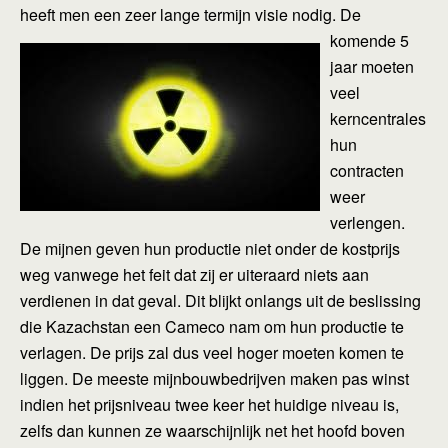
heeft men een zeer lange termijn visie
nodig. De
komende 5
jaar moeten
veel
kerncentrales
hun
contracten
weer
verlengen.
De mijnen geven hun productie niet onder de kostprijs
weg vanwege het feit dat zij er uiteraard niets aan
verdienen in dat geval. Dit blijkt onlangs uit de beslissing
die Kazachstan een Cameco nam om hun productie te
verlagen. De prijs zal dus veel hoger moeten komen te
liggen. De meeste mijnbouwbedrijven maken pas winst
indien het prijsniveau twee keer het huidige niveau is,
zelfs dan kunnen ze waarschijnlijk net het hoofd boven