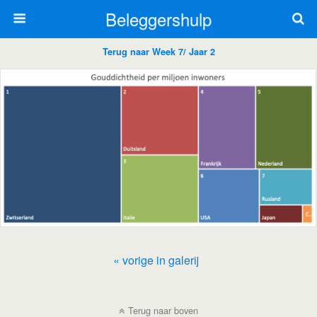
Beleggershulp
Terug naar Week 7/ Jaar 2
« vorige in galerij
Terug naar boven