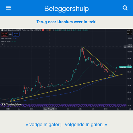
Beleggershulp
Terug naar Uranium weer in trek!
« vorige in galerij
volgende in galerij »