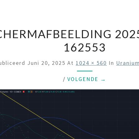
CHERMAFBEELDING 2025
162553
ubliceerd
Juni 20, 2025
At
1024 × 560
In
Uranium
/
VOLGENDE →