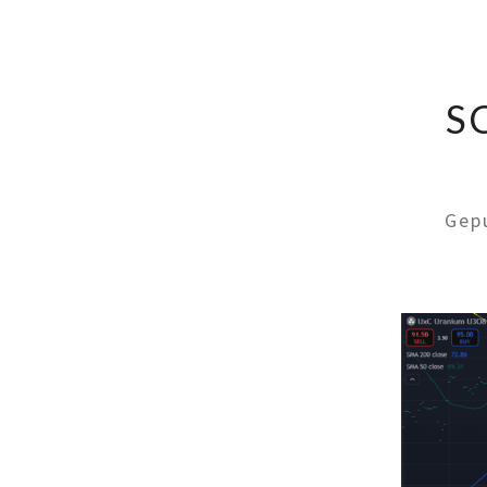
S
Gep