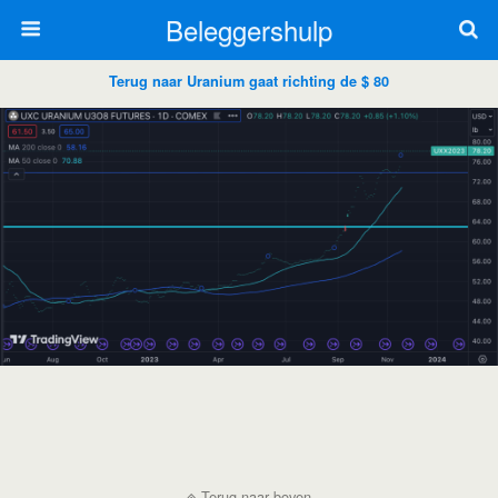
Beleggershulp
Terug naar Uranium gaat richting de $ 80
Terug naar boven