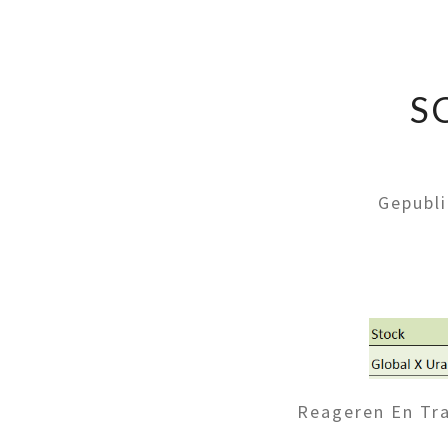
S
Gepubl
Reageren En Tra