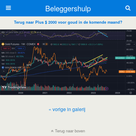
Beleggershulp
Terug naar Plus $ 2000 voor goud in de komende maand?
« vorige in galerij
Terug naar boven