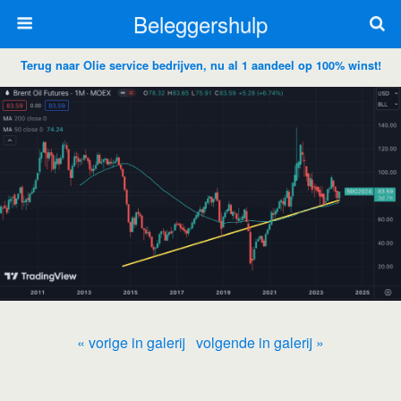
Beleggershulp
Terug naar Olie service bedrijven, nu al 1 aandeel op 100% winst!
« vorige in galerij
volgende in galerij »