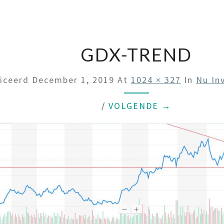
GDX-TREND
liceerd
December 1, 2019
At
1024 × 327
In
Nu In
/
VOLGENDE →