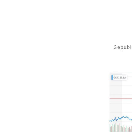
Gepub