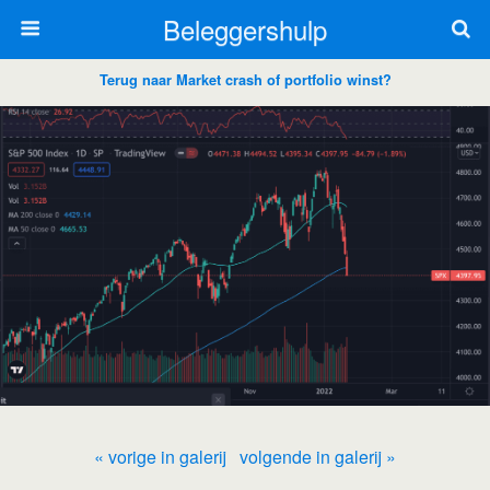
Beleggershulp
Terug naar Market crash of portfolio winst?
« vorige in galerij
volgende in galerij »