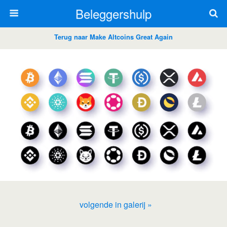
Beleggershulp
Terug naar Make Altcoins Great Again
volgende in galerij »