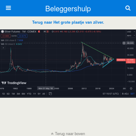
Beleggershulp
Terug naar Het grote plaatje van zilver.
Terug naar boven