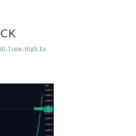
ICK
All-Time-High En