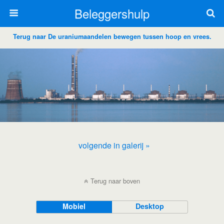
Beleggershulp
Terug naar De uraniumaandelen bewegen tussen hoop en vrees.
volgende in galerij »
Terug naar boven
Mobiel
Desktop