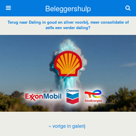
Beleggershulp
Terug naar Daling in goud en zilver voorbij, meer consolidatie of
zelfs een verder daling?
« vorige in galerij