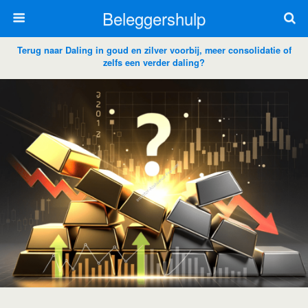
Beleggershulp
Terug naar Daling in goud en zilver voorbij, meer consolidatie of
zelfs een verder daling?