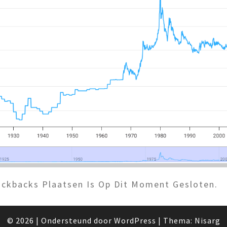
ckbacks Plaatsen Is Op Dit Moment Gesloten.
© 2026
|
Ondersteund door
WordPress
|
Thema:
Nisarg