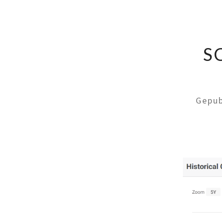
S
Gepub