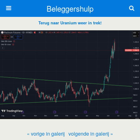
Beleggershulp
Terug naar Uranium weer in trek!
« vorige in galerij
volgende in galerij »