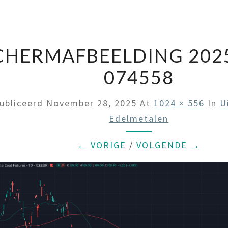
CHERMAFBEELDING 2025
074558
ubliceerd
November 28, 2025
At
1024 × 556
In
U
Edelmetalen
← VORIGE
/
VOLGENDE →