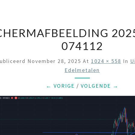
CHERMAFBEELDING 2025
074112
ubliceerd
November 28, 2025
At
1024 × 558
In
U
Edelmetalen
← VORIGE
/
VOLGENDE →