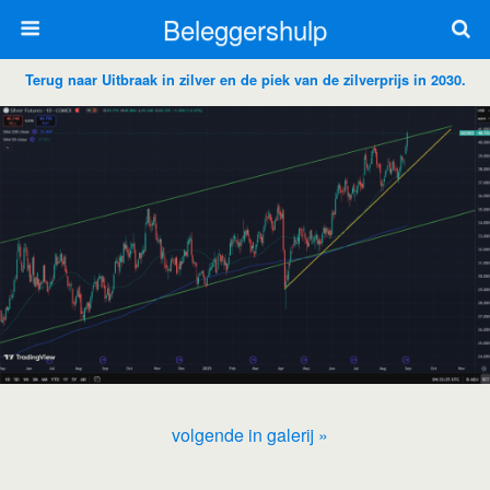
Beleggershulp
Terug naar Uitbraak in zilver en de piek van de zilverprijs in 2030.
volgende in galerij »