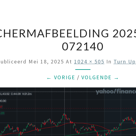
CHERMAFBEELDING 2025
072140
ubliceerd
Mei 18, 2025
At
1024 × 505
In
Turn Up
← VORIGE
/
VOLGENDE →