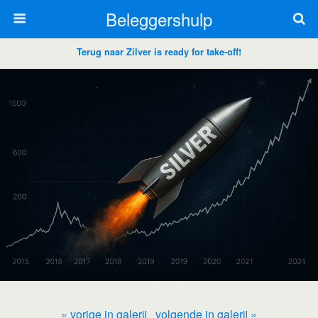
Beleggershulp
Terug naar Zilver is ready for take-off!
« vorige in galerij
volgende in galerij »