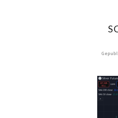
S
Gepub