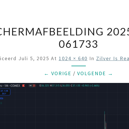
CHERMAFBEELDING 2025
061733
liceerd
Juli 5, 2025
At
1024 × 640
In
Zilver Is Re
← VORIGE
/
VOLGENDE →