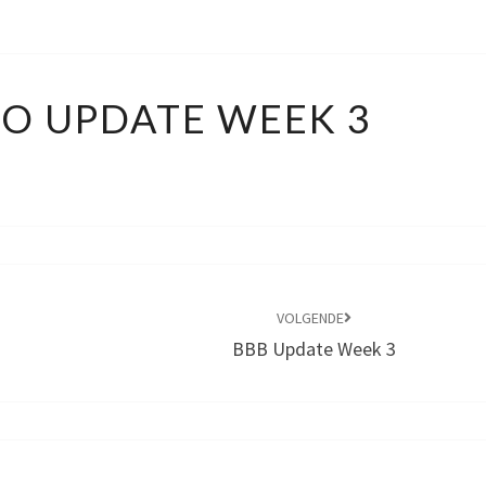
PORTFOLIO
O UPDATE WEEK 3
UPDATE
WEEK
3
VOLGENDE
BBB Update Week 3