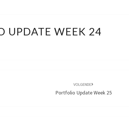
PORTFOLIO
O UPDATE WEEK 24
UPDATE
WEEK
24
VOLGENDE
Portfolio Update Week 25