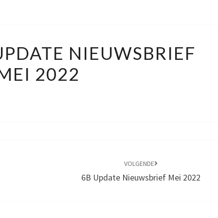
PORTFOLIO
UPDATE NIEUWSBRIEF
UPDATE
MEI 2022
NIEUWSBRIEF
MEI
2022
VOLGENDE
6B Update Nieuwsbrief Mei 2022