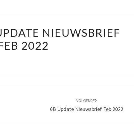
PORTFOLIO
UPDATE NIEUWSBRIEF
UPDATE
FEB 2022
NIEUWSBRIEF
FEB
2022
VOLGENDE
6B Update Nieuwsbrief Feb 2022