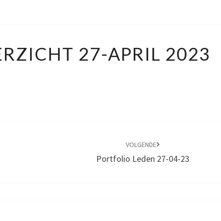
DIVIDEND
RZICHT 27-APRIL 2023
OVERZICHT
27-
APRIL
2023
VOLGENDE
Portfolio Leden 27-04-23