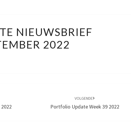
6B
TE NIEUWSBRIEF
UPDATE
TEMBER 2022
NIEUWSBRIEF
SEPTEMBER
2022
VOLGENDE
 2022
Portfolio Update Week 39 2022