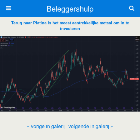
Beleggershulp
Terug naar Platina is het meest aantrekkelijke metaal om in te
investeren
« vorige in galerij
volgende in galerij »