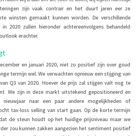
eringen zijn vaak contrair en het duurt jaren eer ze
rote winsten gemaakt kunnen worden. De verschillende
n in 2020 zullen hieronder achtereenvolgens behandeld
utlook erachter.
gt
cember en januari 2020, niet zo positief zijn over goud
e lange termijn wel. We verwachten opnieuw een stijging van
van Q3 van 2020. Hoever de prijs zal stijgen valt nog te
vant. We zijn in deze markt uitstekend gepositioneerd en
 nieuwjaar naar een paar andere mogelijkheden of
ocht tax-loss selling van start gaan. Op de korte termijn
 dat de steun houdt op het huidige prijsniveau maar we
rder zou kunnen zakken aangezien het sentiment positief