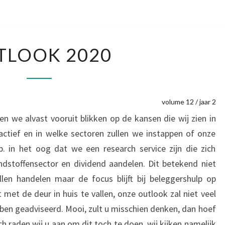
OUTLOOK
TLOOK 2020
2020
volume 12 / jaar 2
en we alvast vooruit blikken op de kansen die wij zien in
actief en in welke sectoren zullen we instappen of onze
b. in het oog dat we een research service zijn die zich
dstoffensector en dividend aandelen. Dit betekend niet
len handelen maar de focus blijft bij beleggershulp op
met de deur in huis te vallen, onze outlook zal niet veel
bben geadviseerd. Mooi, zult u misschien denken, dan hoef
ch raden wij u aan om dit toch te doen, wij kijken namelijk