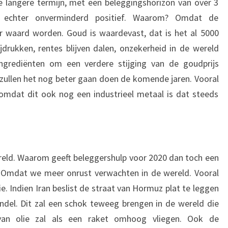
 de langere termijn, met een beleggingshorizon van over 3
e echter onverminderd positief. Waarom? Omdat de
r waard worden. Goud is waardevast, dat is het al 5000
ijdrukken, rentes blijven dalen, onzekerheid in de wereld
 ingrediënten om een verdere stijging van de goudprijs
a zullen het nog beter gaan doen de komende jaren. Vooral
 omdat dit ook nog een industrieel metaal is dat steeds
wereld. Waarom geeft beleggershulp voor 2020 dan toch een
s? Omdat we meer onrust verwachten in de wereld. Vooral
ie. Indien Iran beslist de straat van Hormuz plat te leggen
del. Dit zal een schok teweeg brengen in de wereld die
 van olie zal als een raket omhoog vliegen. Ook de