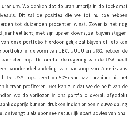
ver uranium. We denken dat de uraniumprijs in de toekomst
veau’s. Dit zal de posities die we tot nu toe hebben
rden tot duizenden procenten winst. Zover is het nog
aar heel licht, met zijn ups en downs, zal blijven stijgen.
an onze portfolio hierdoor gelijk zal blijven of iets kan
e portfolio, in de vorm van UEC, UUUU en URG, hebben de
 aandelen prijs. Dit omdat de regering van de USA heeft
 een voorkeurbehandeling van aankoop van Amerikaans
and. De USA importeert nu 90% van haar uranium uit het
 hiervan profiteren. Het kan zijn dat we de helft van de
dien we de verliezen in ons portfolio overall afgedekt
ankoopprijs kunnen drukken indien er een nieuwe daling
val ontvangt u als abonnee natuurlijk apart advies van ons.