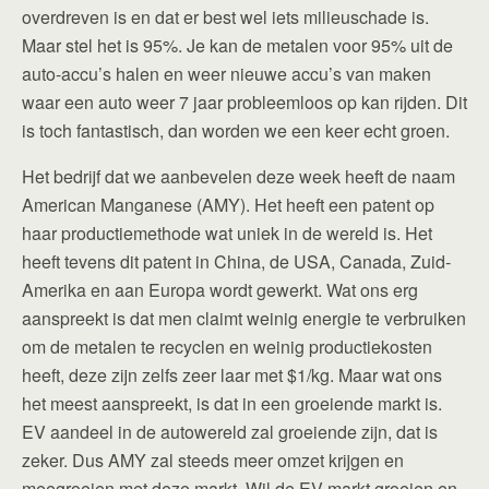
overdreven is en dat er best wel iets milieuschade is.
Maar stel het is 95%. Je kan de metalen voor 95% uit de
auto-accu’s halen en weer nieuwe accu’s van maken
waar een auto weer 7 jaar probleemloos op kan rijden. Dit
is toch fantastisch, dan worden we een keer echt groen.
Het bedrijf dat we aanbevelen deze week heeft de naam
American Manganese (AMY). Het heeft een patent op
haar productiemethode wat uniek in de wereld is. Het
heeft tevens dit patent in China, de USA, Canada, Zuid-
Amerika en aan Europa wordt gewerkt. Wat ons erg
aanspreekt is dat men claimt weinig energie te verbruiken
om de metalen te recyclen en weinig productiekosten
heeft, deze zijn zelfs zeer laar met $1/kg. Maar wat ons
het meest aanspreekt, is dat in een groeiende markt is.
EV aandeel in de autowereld zal groeiende zijn, dat is
zeker. Dus AMY zal steeds meer omzet krijgen en
meegroeien met deze markt. Wil de EV markt groeien en