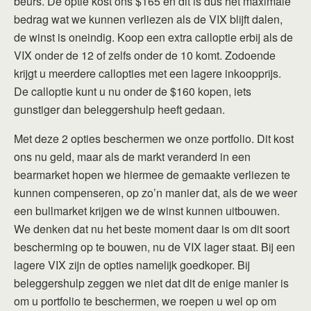
beurs. De optie kost ons $165 en dit is dus het maximale
bedrag wat we kunnen verliezen als de VIX blijft dalen,
de winst is oneindig. Koop een extra calloptie erbij als de
VIX onder de 12 of zelfs onder de 10 komt. Zodoende
krijgt u meerdere callopties met een lagere inkoopprijs.
De calloptie kunt u nu onder de $160 kopen, iets
gunstiger dan beleggershulp heeft gedaan.
Met deze 2 opties beschermen we onze portfolio. Dit kost
ons nu geld, maar als de markt veranderd in een
bearmarket hopen we hiermee de gemaakte verliezen te
kunnen compenseren, op zo’n manier dat, als de we weer
een bullmarket krijgen we de winst kunnen uitbouwen.
We denken dat nu het beste moment daar is om dit soort
bescherming op te bouwen, nu de VIX lager staat. Bij een
lagere VIX zijn de opties namelijk goedkoper. Bij
beleggershulp zeggen we niet dat dit de enige manier is
om u portfolio te beschermen, we roepen u wel op om