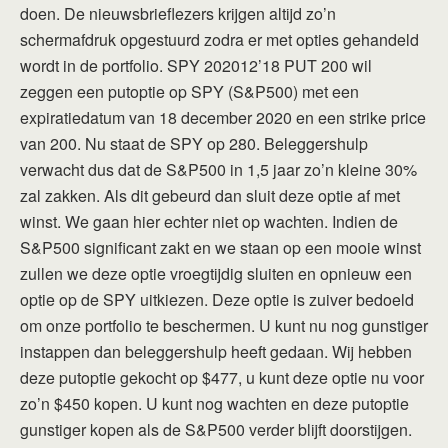
doen. De nieuwsbrieflezers krijgen altijd zo’n
schermafdruk opgestuurd zodra er met opties gehandeld
wordt in de portfolio. SPY 202012’18 PUT 200 wil
zeggen een putoptie op SPY (S&P500) met een
expiratiedatum van 18 december 2020 en een strike price
van 200. Nu staat de SPY op 280. Beleggershulp
verwacht dus dat de S&P500 in 1,5 jaar zo’n kleine 30%
zal zakken. Als dit gebeurd dan sluit deze optie af met
winst. We gaan hier echter niet op wachten. Indien de
S&P500 significant zakt en we staan op een mooie winst
zullen we deze optie vroegtijdig sluiten en opnieuw een
optie op de SPY uitkiezen. Deze optie is zuiver bedoeld
om onze portfolio te beschermen. U kunt nu nog gunstiger
instappen dan beleggershulp heeft gedaan. Wij hebben
deze putoptie gekocht op $477, u kunt deze optie nu voor
zo’n $450 kopen. U kunt nog wachten en deze putoptie
gunstiger kopen als de S&P500 verder blijft doorstijgen.