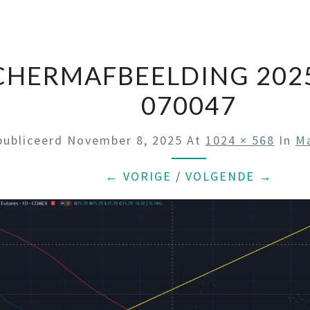
CHERMAFBEELDING 2025
070047
publiceerd
November 8, 2025
At
1024 × 568
In
Ma
← VORIGE
/
VOLGENDE →