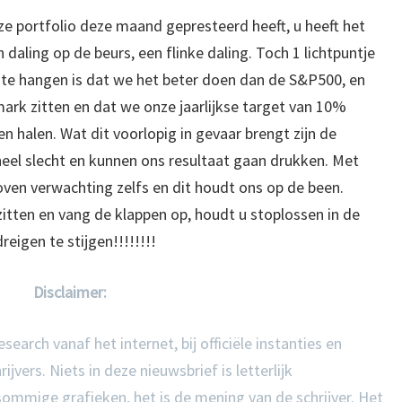
ze portfolio deze maand gepresteerd heeft, u heeft het
 daling op de beurs, een flinke daling. Toch 1 lichtpuntje
an te hangen is dat we het beter doen dan de S&P500, en
rk zitten en dat we onze jaarlijkse target van 10%
 halen. Wat dit voorlopig in gevaar brengt zijn de
u heel slecht en kunnen ons resultaat gaan drukken. Met
oven verwachting zelfs en dit houdt ons op de been.
 zitten en vang de klappen op, houdt u stoplossen in de
reigen te stijgen!!!!!!!!
Disclaimer:
earch vanaf het internet, bij officiële instanties en
vers. Niets in deze nieuwsbrief is letterlijk
mmige grafieken, het is de mening van de schrijver. Het