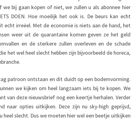
 we bij gaan kopen of niet, we zullen u als abonnee hier
NIETS DOEN. Hoe moeilijk het ook is. De beurs kan echt
it echt irreëel. Met de economie is niets aan de hand, het
mensen weer uit de quarantaine komen geven ze het geld
 omvallen en de sterkere zullen overleven en de schade
ie het wel heel slecht hebben zijn bijvoorbeeld de horeca,
nbranche.
gzag patroon ontstaan en dit duidt op een bodemvorming.
nnen we kijken om heel langzaam iets bij te kopen. We
ant van deze nieuwsbrief nog een keertje herhalen. Verder
d naar opties uitkijken. Deze zijn nu sky-high geprijsd,
 heel slecht. Dus we moeten hier wel een beetje uitkijken