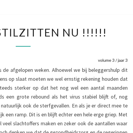
HEEL
TILZITTEN NU !!!!!!
ERG
STILZITTEN
NU
!!!!!!
volume 3 / jaar 3
s de afgelopen weken. Alhoewel we bij beleggershulp dit
gens op slaat moeten we wel ernstig rekening houden dat
 steeds sterker op dat het nog wel een aantal maanden
een grote rebound als het virus stabiel blijft of, nog
natuurlijk ook de sterfgevallen. En als je er direct mee te
k een ramp. Dit is en blijft echter een hele erge griep. Met
l veel slachtoffers maken en zeker ook de aantallen waar
och denken we dat de gezondheidszorg en de regeringen