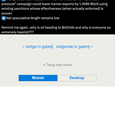
« vorige in galerij
volgende in galerij »
Terug naar boven
Mobiel
Desktop