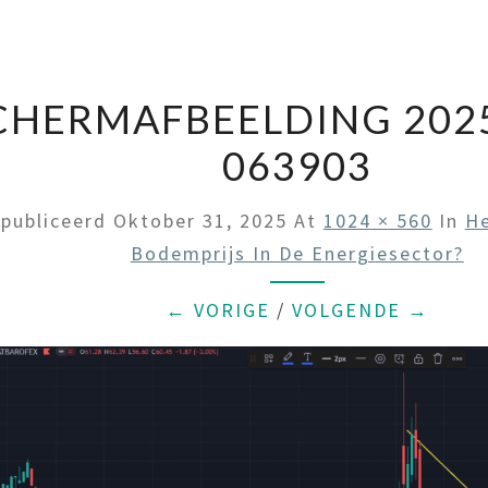
CHERMAFBEELDING 2025
063903
publiceerd
Oktober 31, 2025
At
1024 × 560
In
H
Bodemprijs In De Energiesector?
← VORIGE
/
VOLGENDE →