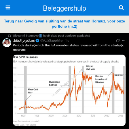
Beleggershulp
Terug naar Gevolg van sluiting van de straat van Hormuz, voor onze
portfolio (nr.2)