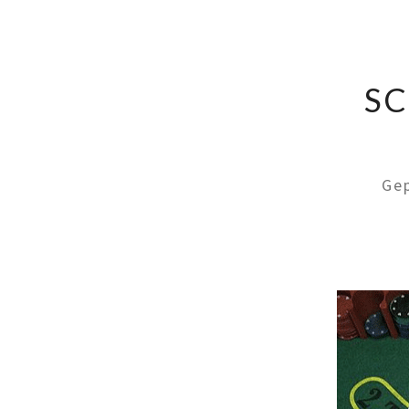
SC
Ge