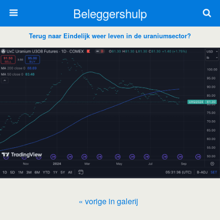
Beleggershulp
Terug naar Eindelijk weer leven in de uraniumsector?
« vorige in galerij