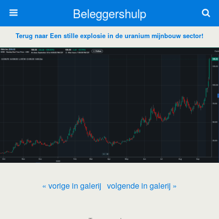
Beleggershulp
Terug naar Een stille explosie in de uranium mijnbouw sector!
« vorige in galerij
volgende in galerij »