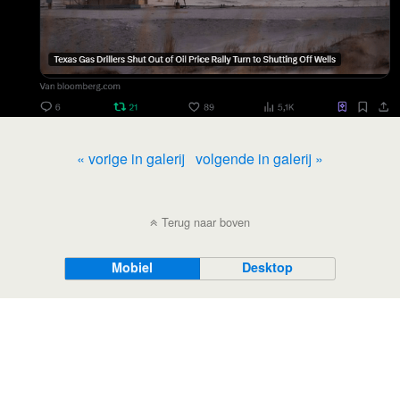
« vorige in galerij
volgende in galerij »
Terug naar boven
Mobiel
Desktop