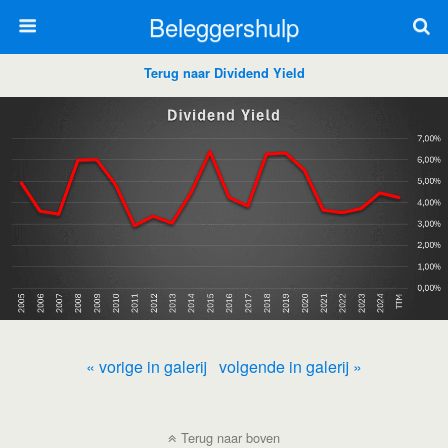
Beleggershulp
Terug naar Dividend Yield
« vorige in galerij
volgende in galerij »
Terug naar boven