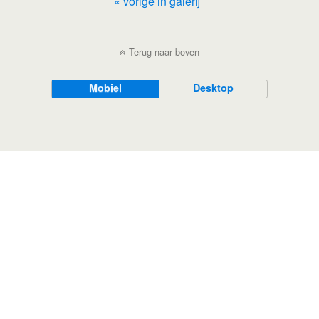
« vorige in galerij
Terug naar boven
Mobiel
Desktop