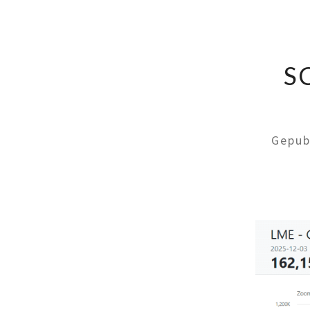
S
Gepub