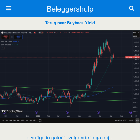
Beleggershulp
Terug naar Buyback Yield
« vorige in galerij
volgende in galerij »