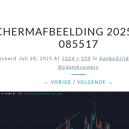
CHERMAFBEELDING 2025
085517
liceerd
Juli 20, 2025
At
1024 × 559
In
Aanbodzijd
Bodemkruipers
← VORIGE
/
VOLGENDE →