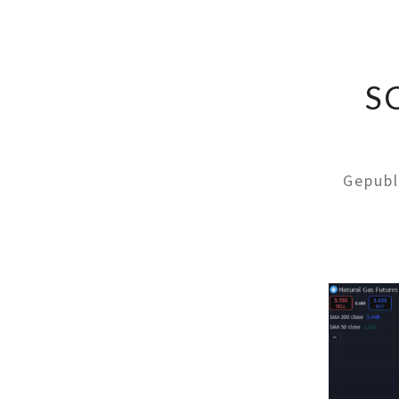
S
Gepub